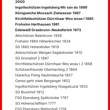
2000
Ingoltschützen Ingelsberg Mir san do 1999
Königseiche Moosach Zielwasser 1987
Kirchfeldschützen Dürrnhaar Wos woas I 1985
Frohsinn Harthausen 1981
Edelweiß Grasbrunn-Neukeferloh 1973
Altschützen Baierbrunn 1956
Frohsinn 1884 Höhenkirchen 1934
SG 1860 Hohenlinden 1919
Aderschützen Wangen Eagleshooter 1910
SG Gronsdorf 2 1887
Kirchfeldschützen Dürrnhaar Wos woas I 2 1868
Schützenfreunde Oberhaching 2 1864
Hubertus Poing Haubndaucha 1857
Oamoi geht oiwei Berganger 1852
Ingoltschützen Ingelsberg Noagalzuzla 1833
SG Bruckhof 1812
FSG Ebersberg Spätzünder 1797
SG Hohenschäftlarn 1777
FSG Ebersberg Blattschuß 1719