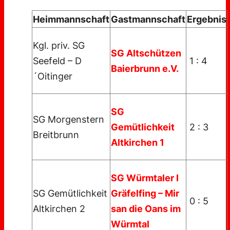
Heimmannschaft
Gastmannschaft
Ergebnis
Kgl. priv. SG
SG Altschützen
1 : 4
Seefeld – D
Baierbrunn e.V.
´Oitinger
SG
SG Morgenstern
2 : 3
Gemütlichkeit
Breitbrunn
Altkirchen 1
SG Würmtaler I
SG Gemütlichkeit
Gräfelfing – Mir
0 : 5
Altkirchen 2
san die Oans im
Würmtal